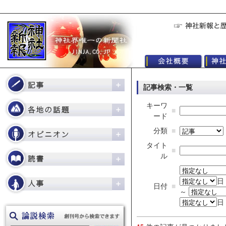
記事検索・一覧
キーワ
■
ード
分類
■
タイト
■
ル
日
日付
■
～
日