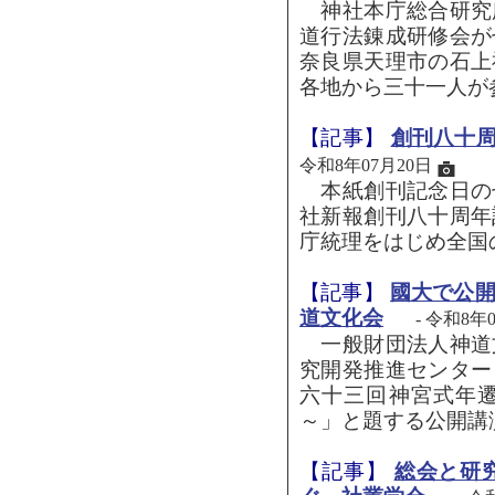
神社本庁総合研究
道行法錬成研修会が
奈良県天理市の石上
各地から三十一人が参
【記事】
創刊八十
令和8年07月20日
本紙創刊記念日の
社新報創刊八十周年
庁統理をはじめ全国
【記事】
國大で公
道文化会
- 令和8年
一般財団法人神道
究開発推進センター
六十三回神宮式年
～」と題する公開講演会
【記事】
総会と研