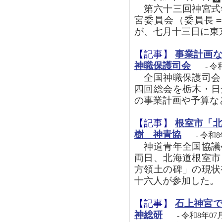
第六十三回神宮式
宮委員会（委員長
が、七月十三日に東
【記事】
事業計画
神職保護司会
- 令
全国神職保護司会
四回総会を栃木・日
の事業計画や予算な
【記事】
根室市「
樹 神青協
- 令和
神道青年全国協議
両日、北海道根室市
方領土の碑」の現状
十六人が参加した。 
【記事】
石上神宮
神総研
- 令和8年07