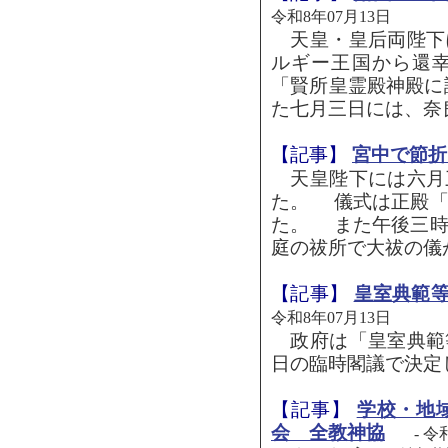
令和8年07月13日
天皇・皇后両陛下
ルギー王国から還
「賢所皇霊殿神殿に
た七月三日には、奈良
【記事】
宮中で節折
天皇陛下には六月
た。 儀式は正殿「
た。 また午後三時
庭の祓所で大祓の儀が
【記事】
皇室典範
令和8年07月13日
政府は「皇室典範
日の臨時閣議で決定
【記事】
学校・地
会 全教神協
- 令