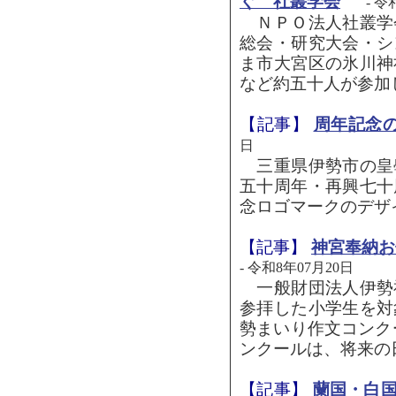
ぐ 社叢学会
- 令
ＮＰＯ法人社叢学
総会・研究大会・シ
ま市大宮区の氷川神
など約五十人が参加
【記事】
周年記念
日
三重県伊勢市の皇
五十周年・再興七十
念ロゴマークのデザ
【記事】
神宮奉納お
- 令和8年07月20日
一般財団法人伊勢
参拝した小学生を対
勢まいり作文コンク
ンクールは、将来の日
【記事】
蘭国・白