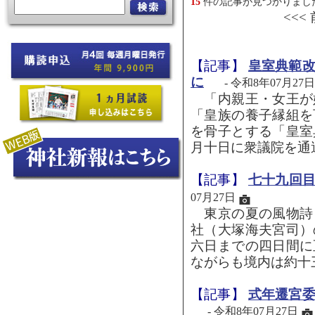
15
件の記事が見つかりまし
<<<
【記事】
皇室典範
に
- 令和8年07月27日
「内親王・女王が
「皇族の養子縁組を
を骨子とする「皇室
月十日に衆議院を通過
【記事】
七十九回
07月27日
東京の夏の風物詩
社（大塚海夫宮司）
六日までの四日間に
ながらも境内は約十三
【記事】
式年遷宮
- 令和8年07月27日