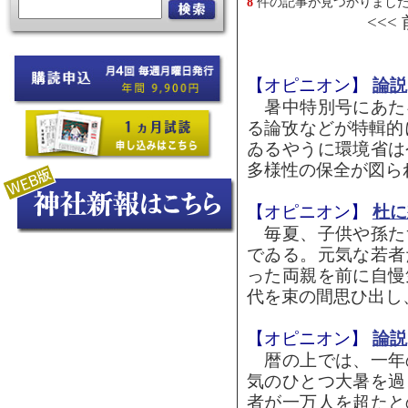
8
件の記事が見つかりまし
<<<
【オピニオン】
論説
暑中特別号にあた
る論攷などが特輯的
ゐるやうに環境省は
多様性の保全が図られ
【オピニオン】
杜に
毎夏、子供や孫た
でゐる。元気な若者
った両親を前に自慢
代を束の間思ひ出し、
【オピニオン】
論説
暦の上では、一年
気のひとつ大暑を過
者が一万人を超たと