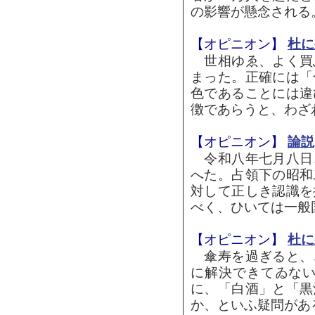
の影響が懸念される。
【オピニオン】
杜に
世相ゆゑ、よく買
まった。正確には「
色であることには違
徴であらうと、わざわ
【オピニオン】
論説
令和八年七月八日
へた。占領下の昭和
対して正しき認識を
べく、ひいては一般国
【オピニオン】
杜に
傘寿を過ぎると、
に解決できてゐな
に、「白酒」と「黒
か、といふ疑問がある