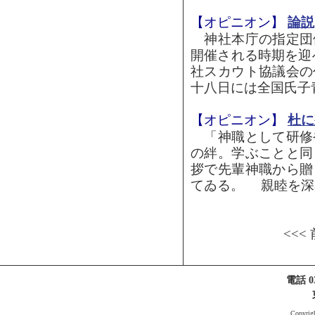
【オピニオン】
論説
神社本庁の指定団
開催される時期を迎
社スカウト協議会の
十八日には全国氏子青
【オピニオン】
杜に
「神職として研修
の絆。学ぶことと同
拶で先輩神職から贈
てゐる。 親睦を深め
<<<
電話 03
Copyri