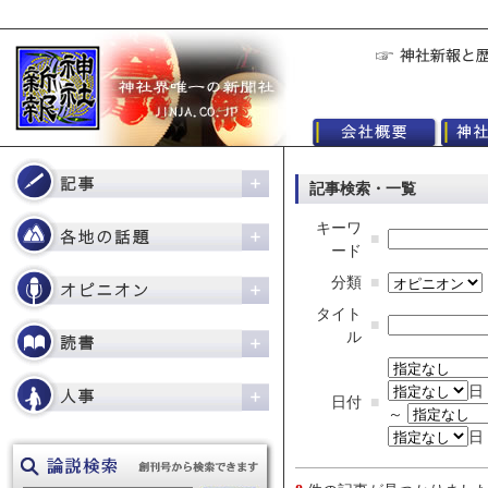
記事検索・一覧
キーワ
■
ード
分類
■
タイト
■
ル
日
日付
■
～
日