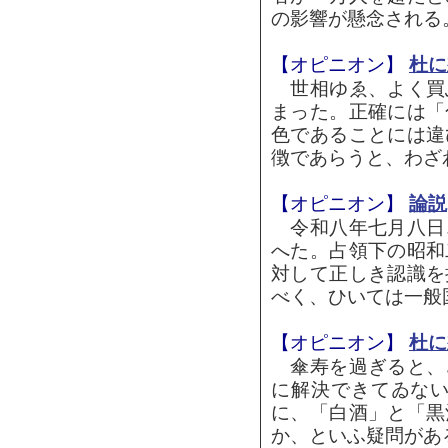
の影響が懸念される。
【オピニオン】
杜に
世相ゆゑ、よく買
まった。正確には「
色であることには違
徴であらうと、わざわ
【オピニオン】
論説
令和八年七月八日
へた。占領下の昭和
対して正しき認識を
べく、ひいては一般国
【オピニオン】
杜に
傘寿を過ぎると、
に解決できてゐな
に、「白酒」と「黒
か、といふ疑問がある