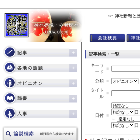
記事検索・一覧
キーワ
■
ード
分類
■
タイト
■
ル
日
日付
■
～
日