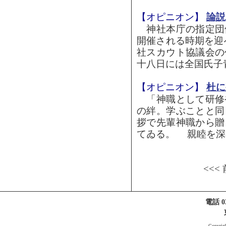
【オピニオン】
論説
神社本庁の指定団
開催される時期を迎
社スカウト協議会の
十八日には全国氏子青
【オピニオン】
杜に
「神職として研修
の絆。学ぶことと同
拶で先輩神職から贈
てゐる。 親睦を深め
<<<
電話 03
Copyri