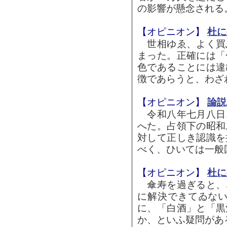
の影響が懸念される。
【オピニオン】
杜に
世相ゆゑ、よく買
まった。正確には「
色であることには違
徴であらうと、わざわ
【オピニオン】
論説
令和八年七月八日
へた。占領下の昭和
対して正しき認識を
べく、ひいては一般国
【オピニオン】
杜に
傘寿を過ぎると、
に解決できてゐな
に、「白酒」と「黒
か、といふ疑問がある