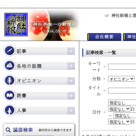
記事検索・一覧
キーワ
■
ード
分類
■
タイト
■
ル
日
日付
■
～
日