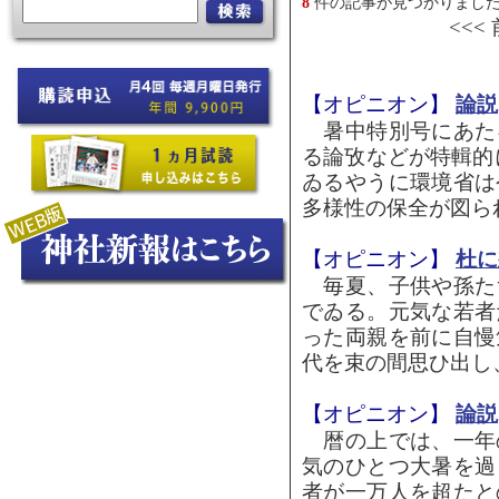
8
件の記事が見つかりまし
<<<
【オピニオン】
論説
暑中特別号にあた
る論攷などが特輯的
ゐるやうに環境省は
多様性の保全が図られ
【オピニオン】
杜に
毎夏、子供や孫た
でゐる。元気な若者
った両親を前に自慢
代を束の間思ひ出し、
【オピニオン】
論説
暦の上では、一年
気のひとつ大暑を過
者が一万人を超たと