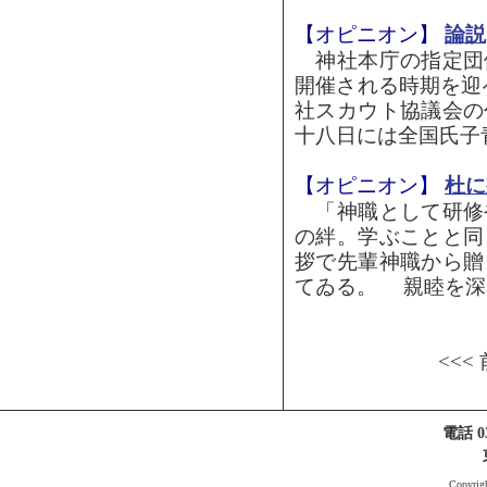
【オピニオン】
論説
神社本庁の指定団
開催される時期を迎
社スカウト協議会の
十八日には全国氏子青
【オピニオン】
杜に
「神職として研修
の絆。学ぶことと同
拶で先輩神職から贈
てゐる。 親睦を深め
<<<
電話 03
Copyri