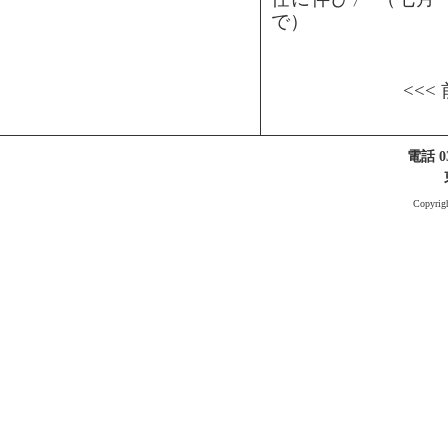
で）
<<<
電話 03
Copyri