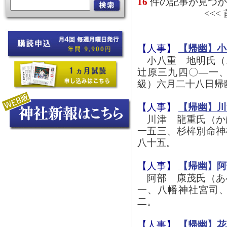
16
件の記事が見つか
<<<
【人事】
【帰幽】小
小八重 地明氏（
辻原三九四〇―一
級）六月二十八日帰
【人事】
【帰幽】川
川津 龍重氏（か
一五三、杉桙別命神
八十五。
【人事】
【帰幽】阿
阿部 康茂氏（あ
一、八幡神社宮司
二。
【人事】
【帰幽】花