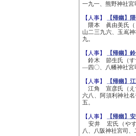
一九一、熊野神社宮
【人事】
【帰幽】隈
隈本 眞由美氏（
山二三九六、玉嶌神
九。
【人事】
【帰幽】鈴
鈴木 節生氏（す
―四〇、八幡神社宮
【人事】
【帰幽】江
江角 宣彦氏（え
六八、阿須利神社名
五。
【人事】
【帰幽】安
安井 宏氏（やす
八、八阪神社宮司、