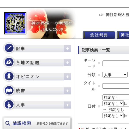
記事検索・一覧
キーワ
■
ード
分類
■
タイト
■
ル
日
日付
■
～
日