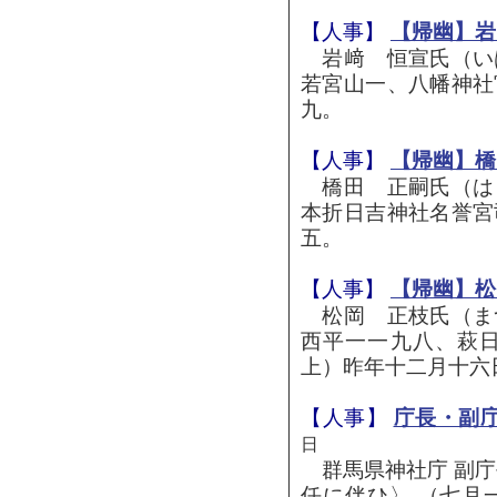
【人事】
【帰幽】岩
岩﨑 恒宣氏（い
若宮山一、八幡神社
九。
【人事】
【帰幽】橋
橋田 正嗣氏（は
本折日吉神社名誉宮
五。
【人事】
【帰幽】松
松岡 正枝氏（ま
西平一一九八、萩
上）昨年十二月十六
【人事】
庁長・副
日
群馬県神社庁 副庁
任に伴ひ〉 （七月