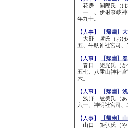
花房 嗣郎氏（は
三―一、伊射奈岐神
年九十。
【人事】
【帰幽】大
大野 哲氏（おほ
五、牛臥神社宮司、
【人事】
【帰幽】春
春日 矩光氏（か
五七、八重山神社宮
六。
【人事】
【帰幽】浅
浅野 紘美氏（あ
六一、神明社宮司、
【人事】
【帰幽】山
山口 矩弘氏（や