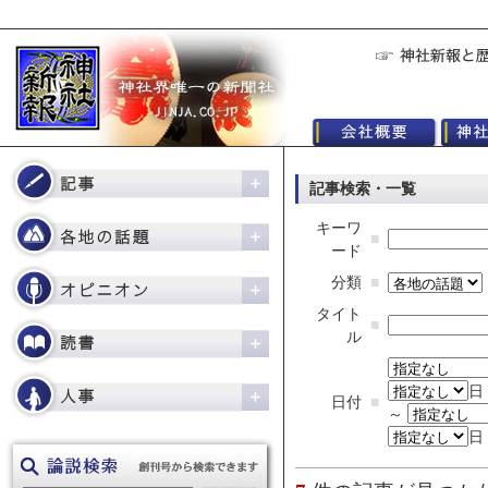
記事検索・一覧
キーワ
■
ード
分類
■
タイト
■
ル
日
日付
■
～
日