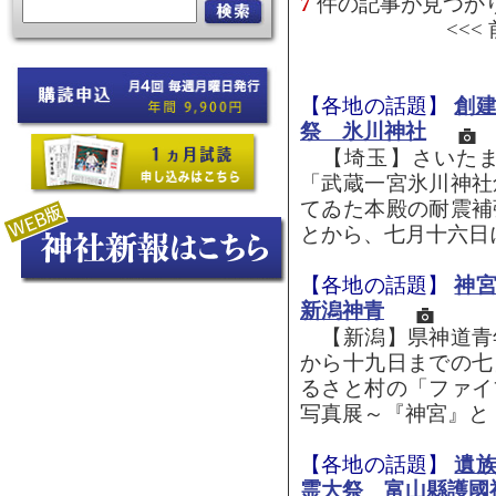
7
件の記事が見つか
<<<
【各地の話題】
創
祭 氷川神社
【埼玉】さいたま
「武蔵一宮氷川神社
てゐた本殿の耐震補
とから、七月十六日に
【各地の話題】
神
新潟神青
【新潟】県神道青
から十九日までの七
るさと村の「ファイ
写真展～『神宮』と『
【各地の話題】
遺
霊大祭 富山縣護國