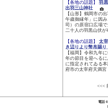
【各地の話題】
羽
出羽三山神社
【山形】鶴岡市の出
午歳御縁年」に因み
司）の原宿口広場で
二十人の羽黒山伏が奉
【各地の話題】
太
き辺りより幣帛賜り
【福岡】令和九年に
年の節目を迎へるに
に指定されてゐる本
府市の太宰府天満宮（
<<<
電話 03