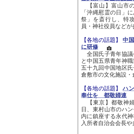
【富山】富山市の
「沖縄慰霊の日」に
祭」を斎行し、特
員・神社役員などが参
【各地の話題】
中
に研修
全国氏子青年協議
と中国五県青年神職
五十九回中国地区氏
倉敷市の文化施設・倉
【各地の話題】
ハ
奉仕を 都敬婦連
【東京】都敬神婦
日、東村山市のハン
内に鎮座する永代神
入所者自治会会長や多