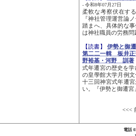
- 令和8年07月27日
柔軟な考察伏在す
『神社管理運営論ノ
踏まへ、具体的な事
は神社職員の労務問題
【読書】
伊勢と御
第二二一輯 板井正
野裕基・河野 訓著
式年遷宮の歴史を学
の皇學館大学月例文
十三回神宮式年遷宮
い。『伊勢と御遷宮』
<<<
電話 03