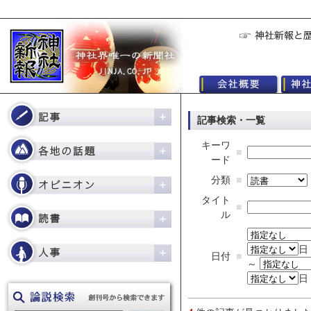
記事検索・一覧
キーワ
■
ード
分類
■
タイト
■
ル
日
日付
■
～
日