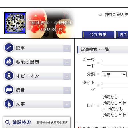
記事検索・一覧
キーワ
■
ード
分類
■
タイト
■
ル
日
日付
■
～
日