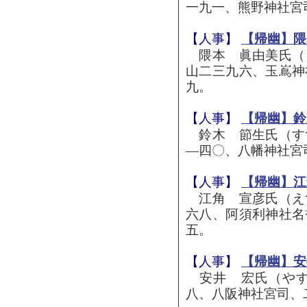
一九一、熊野神社宮
【人事】
【帰幽】隈
隈本 眞由美氏（
山二三九六、玉嶌神
九。
【人事】
【帰幽】鈴
鈴木 節生氏（す
―四〇、八幡神社宮
【人事】
【帰幽】江
江角 宣彦氏（え
六八、阿須利神社名
五。
【人事】
【帰幽】安
安井 宏氏（やす
八、八阪神社宮司、