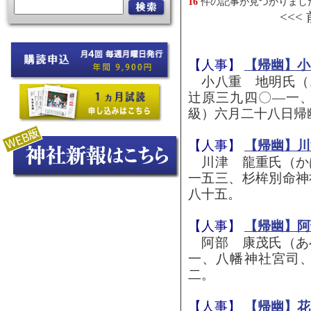
16
件の記事が見つかりまし
<<<
【人事】
【帰幽】小
小八重 地明氏（
辻原三九四〇―一
級）六月二十八日帰
【人事】
【帰幽】川
川津 龍重氏（か
一五三、杉桙別命神
八十五。
【人事】
【帰幽】阿
阿部 康茂氏（あ
一、八幡神社宮司
二。
【人事】
【帰幽】花