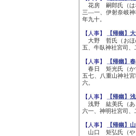
花房 嗣郎氏（は
三―一、伊射奈岐神
年九十。
【人事】
【帰幽】大
大野 哲氏（おほ
五、牛臥神社宮司、
【人事】
【帰幽】春
春日 矩光氏（か
五七、八重山神社宮
六。
【人事】
【帰幽】浅
浅野 紘美氏（あ
六一、神明社宮司、
【人事】
【帰幽】山
山口 矩弘氏（や