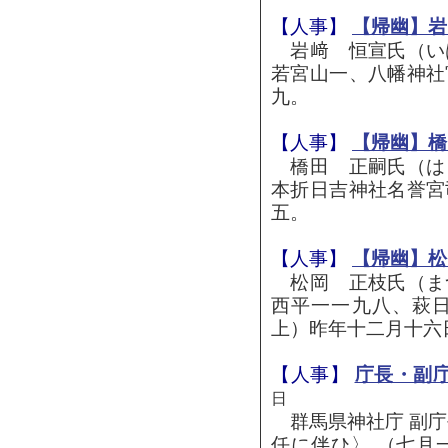
【人事】
【帰幽】岩
岩﨑 恒宣氏（い
若宮山一、八幡神社
九。
【人事】
【帰幽】橋
橋田 正嗣氏（は
本折日吉神社名誉宮
五。
【人事】
【帰幽】松
松岡 正枝氏（ま
西平一一九八、萩
上）昨年十二月十六
【人事】
庁長・副
日
群馬県神社庁 副庁
任に伴ひ〉 （七月