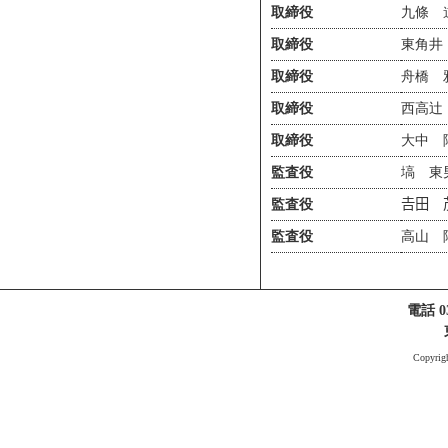
取締役
九條 
取締役
東⻆井
取締役
舟橋 
取締役
西高辻
取締役
大中 
監査役
塙 東
監査役
𠮷田
監査役
高山 
電話 03
Copyri