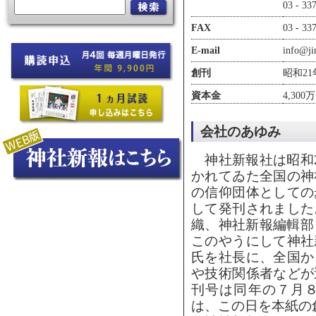
03 - 
FAX
03 - 33
E-mail
info@jin
創刊
昭和2
資本金
4,30
会社のあゆみ
神社新報社は昭和2
かれてゐた全国の神
の信仰団体としての
して発刊されました
織、神社新報編輯部
このやうにして神社
氏を社長に、全国か
や技術関係者などが
刊号は同年の７月
は、この日を本紙の