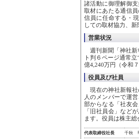
諸活動に御理解御支
取材にあたる通信員
信員に任命する・現
しての取材協力、新
営業状況
週刊新聞「神社新報
ト判６ページ通常立
億4,240万円（令
役員及び社員
現在の神社新報社の
人のメンバーで運営
部からなる「社友会
「旧社員会」などが
ます。役員は株主総
代表取締役社長
千秋 